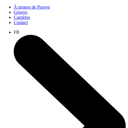
À propos de Proove
Groove
Carrières
Contact
FR