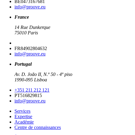
BE0473167681
info@proove.eu
France
14 Rue Dunkerque
75010 Paris
FR84902804632
info@proove.eu
Portugal
Av. D. João II, N.º 50 - 4º piso
1990-095 Lisboa
+351 211 212 121
PT516829815
info@proove.eu
Services
Expertise
Académie
Centre de connaissances