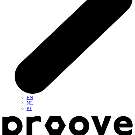
EN
NL
PT